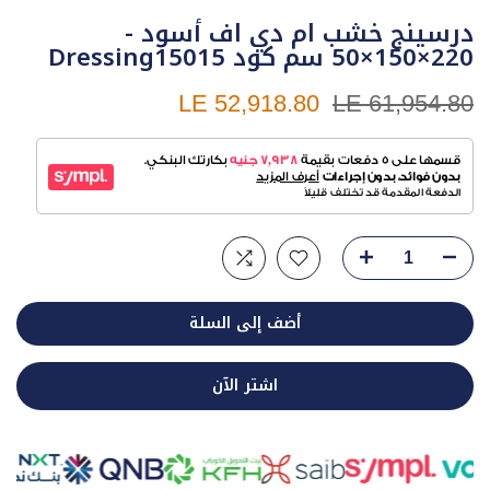
درسينج خشب ام دي اف أسود -
220×150×50 سم كود Dressing15015
LE 52,918.80
LE 61,954.80
أضف إلى السلة
اشتر الآن