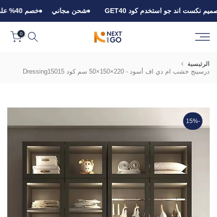
الانتقال
شحن مجاني
خصم 40% على مراتب الدورا من تصميم نكست اند جو استخدم كود GET40
إلى
المحتوى
0
الرئيسية
درسينج خشب ام دي اف أسود - 220×150×50 سم كود Dressing15015
-15%