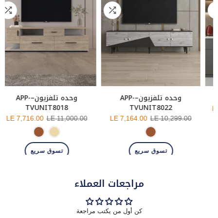
وحده تلفزيون–APP-
وحده تلفزيون–APP-
TVUNIT8018
TVUNIT8022
LE 7,716.00
LE 11,000.00
LE 7,164.00
LE 10,299.00
تسوق سريع
تسوق سريع
مراجعات العملاء
كن أول من يكتب مراجعة