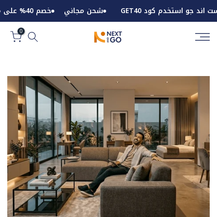
الانتقال
شحن مجاني
خصم 40% على مراتب الدورا من تصميم نكست اند جو استخدم كود GET40
إلى
المحتوى
0